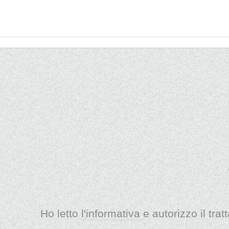
Ho letto
l'informativa
e autorizzo il trat